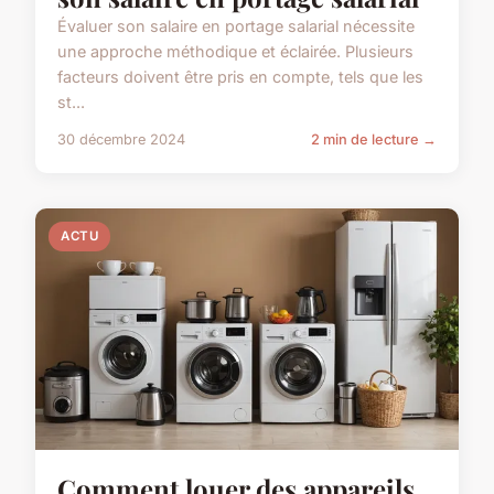
Évaluer son salaire en portage salarial nécessite
une approche méthodique et éclairée. Plusieurs
facteurs doivent être pris en compte, tels que les
st...
30 décembre 2024
2 min de lecture →
ACTU
Comment louer des appareils