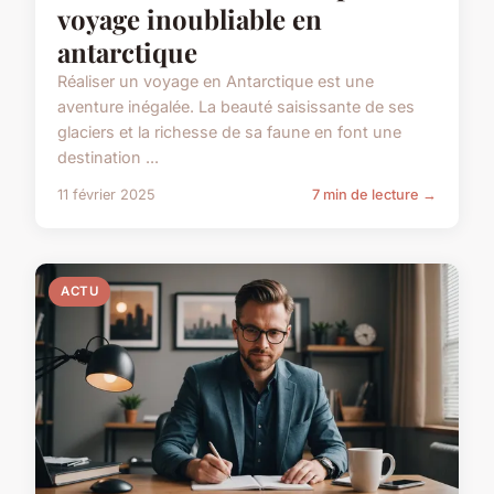
voyage inoubliable en
antarctique
Réaliser un voyage en Antarctique est une
aventure inégalée. La beauté saisissante de ses
glaciers et la richesse de sa faune en font une
destination ...
11 février 2025
7 min de lecture →
ACTU