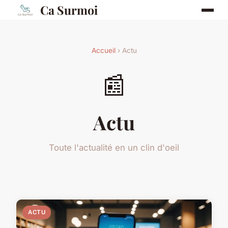
Ca Surmoi
Accueil
› Actu
📰
Actu
Toute l'actualité en un clin d'oeil
ACTU