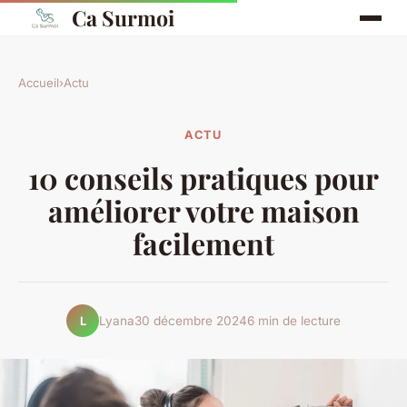
Ca Surmoi
Accueil
›
Actu
ACTU
10 conseils pratiques pour
améliorer votre maison
facilement
Lyana
30 décembre 2024
6 min de lecture
L