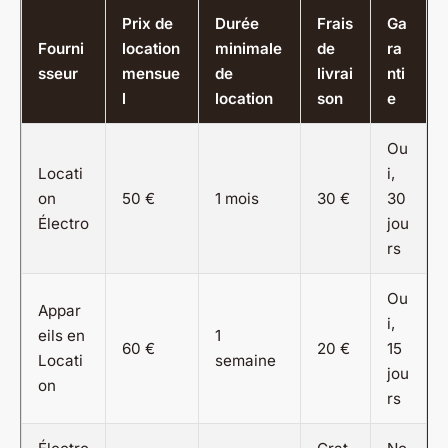
Prix de
Durée
Frais
Ga
Fourni
location
minimale
de
ra
sseur
mensue
de
livrai
nti
l
location
son
e
Ou
Locati
i,
on
50 €
1 mois
30 €
30
Électro
jou
rs
Ou
Appar
i,
eils en
1
60 €
20 €
15
Locati
semaine
jou
on
rs