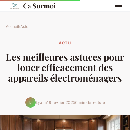
Ca Surmoi
Accueil
›
Actu
ACTU
Les meilleures astuces pour
louer efficacement des
appareils électroménagers
Lyana
18 février 2025
6 min de lecture
L