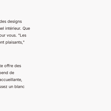
 des designs
l intérieur. Que
pour vous.
"Les
nt plaisants,"
te offre des
épend de
ccueillante,
issez un blanc