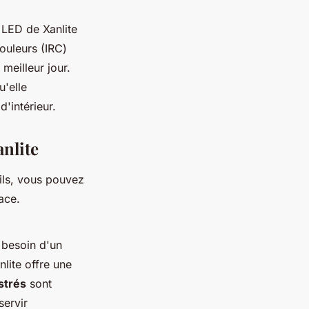
 LED de Xanlite
ouleurs (IRC)
 meilleur jour.
u'elle
'intérieur.
nlite
ils, vous pouvez
ace.
 besoin d'un
nlite offre une
strés
sont
ervir