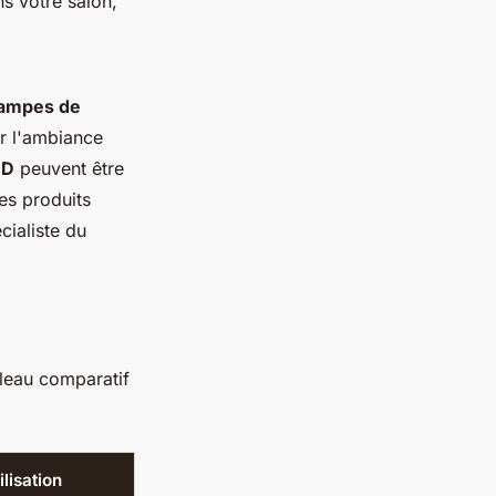
s votre salon,"
lampes de
r l'ambiance
ED
peuvent être
es produits
cialiste du
bleau comparatif
ilisation