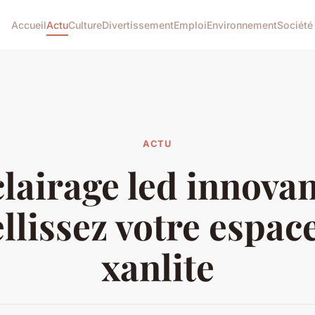
Accueil
Actu
Culture
Divertissement
Emploi
Environnement
Société
ACTU
lairage led innovan
lissez votre espac
xanlite