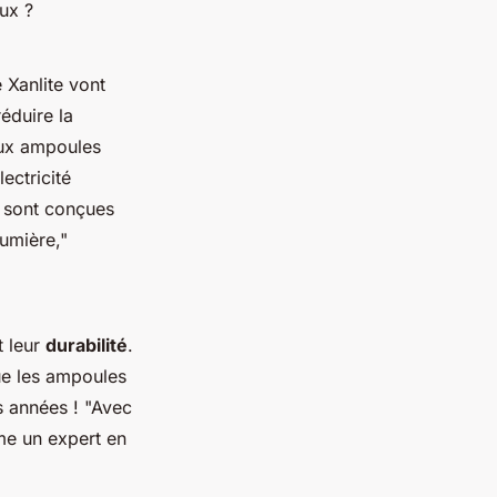
ux ?
 Xanlite vont
réduire la
aux ampoules
ectricité
e sont conçues
lumière,"
t leur
durabilité
.
ue les ampoules
s années !
"Avec
me un expert en