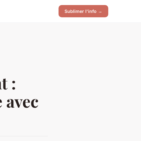
Sublimer l'info →
t :
e avec