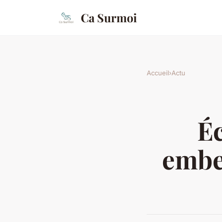
Ca Surmoi
Accueil
›
Actu
Éc
embel