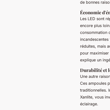
de bonnes raison
Économie d'én
Les LED sont rép
encore plus loin
consommation d
incandescentes t
réduites, mais 
pour maximiser l
explique un ing
Durabilité et 
Une autre raison
Ces ampoules pe
traditionnelles
Xanlite, vous in
éclairage.