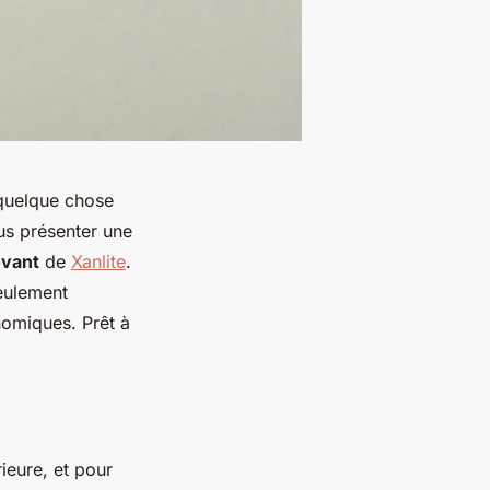
quelque chose
us présenter une
ovant
de
Xanlite
.
eulement
nomiques. Prêt à
ieure, et pour