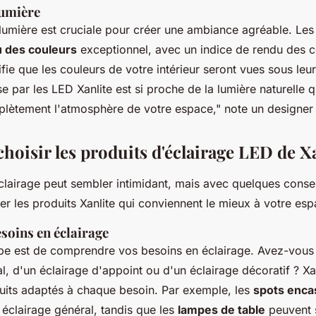
lumière
 lumière est cruciale pour créer une ambiance agréable. Les
 des couleurs
exceptionnel, avec un indice de rendu des c
ifie que les couleurs de votre intérieur seront vues sous leur
e par les LED Xanlite est si proche de la lumière naturelle q
lètement l'atmosphère de votre espace,"
note un designer d
oisir les produits d'éclairage LED de Xa
éclairage peut sembler intimidant, mais avec quelques conse
er les produits Xanlite qui conviennent le mieux à votre esp
soins en éclairage
pe est de comprendre vos besoins en éclairage. Avez-vous
l, d'un éclairage d'appoint ou d'un éclairage décoratif ? Xa
its adaptés à chaque besoin. Par exemple, les
spots enca
 éclairage général, tandis que les
lampes de table
peuvent s