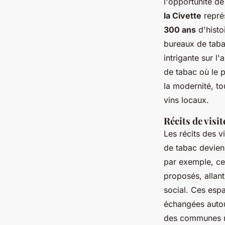
l'opportunité d
la Civette
représ
300 ans
d'histo
bureaux de taba
intrigante sur l
de tabac où le p
la modernité, to
vins locaux.
Récits de vis
Les récits des v
de tabac devie
par exemple, cer
proposés, allant
social. Ces esp
échangées autour
des communes ru