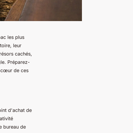
ac les plus
oire, leur
trésors cachés,
gle. Préparez-
u cœur de ces
int d'achat de
tivité
le bureau de