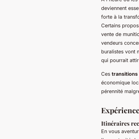
deviennent esse
forte à la trans
Certains propos
vente de munitio
vendeurs concer
buralistes vont 
qui pourrait atti
Ces
transitions
économique loca
pérennité malgr
Expériences
Itinéraires r
En vous aventur