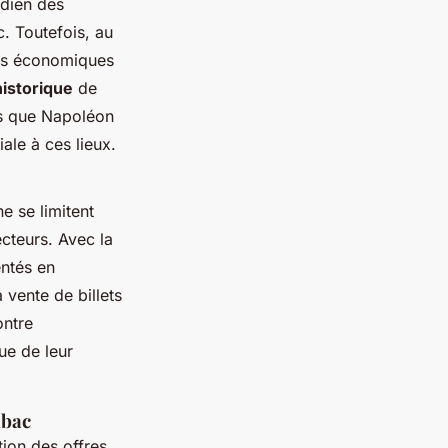
idien des
ac. Toutefois, au
nts économiques
istorique
de
es que Napoléon
ale à ces lieux.
 ne se limitent
ecteurs. Avec la
entés en
 vente de billets
ontre
ue de leur
abac
tion des offres