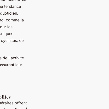
une tendance
quotidien.
bac, comme la
our les
uelques
 cyclistes, ce
 de l'activité
ssurant leur
lites
inéraires offrent