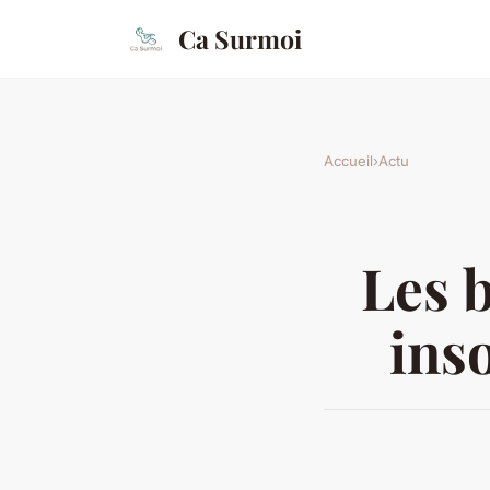
Ca Surmoi
Accueil
›
Actu
Les b
inso