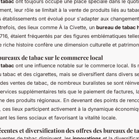
 tabac
ont toujours occupé une place spéciale dans le quot
ement, leur rôle se limitait à la vente de produits liés au tab
es établissements ont évolué pour s'adapter aux changeme
trefois, des lieux comme À la Civette, un
bureau de tabac h
1716, étaient fréquentés par des figures emblématiques tell
 riche histoire confère une dimension culturelle et patrimoni
 bureaux de tabac sur le commerce local
 tabac
ont une influence notable sur le
commerce local
. Ils
 tabac et des cigarettes, mais se diversifient dans divers s
 des ventes de tabac, de nombreux buralistes se sont réinv
rvices supplémentaires tels que le paiement de factures, la
me des produits régionaux. En devenant des points de renc
, ces lieux participent activement à la dynamique économiq
ant les liens sociaux et favorisant la vitalité locale.
centes et diversification des offres des bureaux de t
 ventes de tabac diminuent, les
innovations
et la diversifica