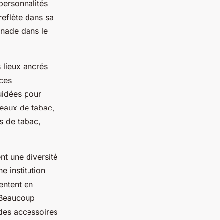
 personnalités
eflète dans sa
enade dans le
 lieux ancrés
 ces
guidées pour
reaux de tabac,
rs de tabac,
nt une diversité
e institution
ventent en
 Beaucoup
des accessoires