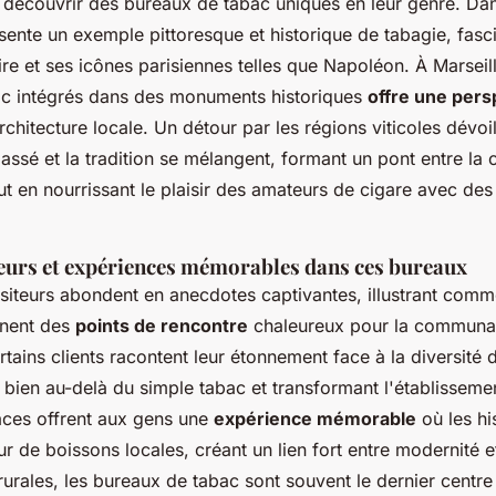
e découvrir des bureaux de tabac uniques en leur genre. Dan
ente un exemple pittoresque et historique de tabagie, fasc
ire et ses icônes parisiennes telles que Napoléon. À Marseil
c intégrés dans des monuments historiques
offre une pers
'architecture locale. Un détour par les régions viticoles dévo
assé et la tradition se mélangent, formant un pont entre la c
ut en nourrissant le plaisir des amateurs de cigare avec de
iteurs et expériences mémorables dans ces bureaux
isiteurs abondent en anecdotes captivantes, illustrant comm
nnent des
points de rencontre
chaleureux pour la communa
tains clients racontent leur étonnement face à la diversité 
 bien au-delà du simple tabac et transformant l'établissemen
aces offrent aux gens une
expérience mémorable
où les hi
 de boissons locales, créant un lien fort entre modernité et
rales, les bureaux de tabac sont souvent le dernier centre