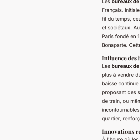
Les
bureaux de
Français. Initial
fil du temps, c
et sociétaux. Au
Paris fondé en 
Bonaparte. Cette
Influence des
Les
bureaux de
plus à vendre du
baisse continue
proposant des se
de train, ou mê
incontournables
quartier, renforç
Innovations ré
À l'heure où les