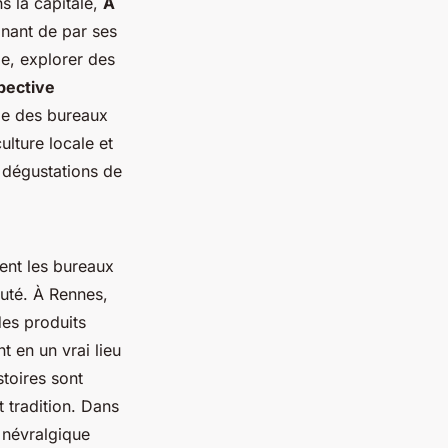
s la capitale,
À
inant de par ses
le, explorer des
pective
ile des bureaux
ulture locale et
s dégustations de
ent les bureaux
uté. À Rennes,
des produits
t en un vrai lieu
stoires sont
 tradition. Dans
 névralgique