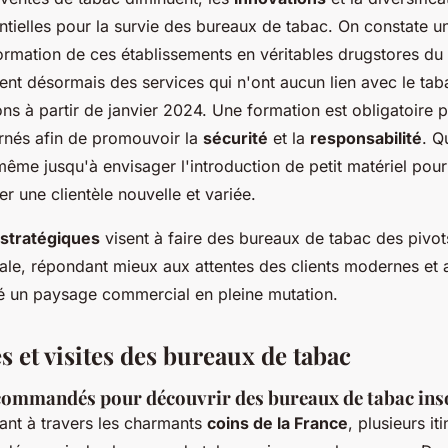
ntielles pour la survie des bureaux de tabac. On constate 
formation de ces établissements en véritables drugstores du 
ent désormais des services qui n'ont aucun lien avec le ta
ns à partir de janvier 2024. Une formation est obligatoire p
nés afin de promouvoir la
sécurité
et la
responsabilité
. Q
même jusqu'à envisager l'introduction de petit matériel pour
rer une clientèle nouvelle et variée.
 stratégiques
visent à faire des bureaux de tabac des pivots
le, répondant mieux aux attentes des clients modernes et a
é un paysage commercial en pleine mutation.
 et visites des bureaux de tabac
ecommandés pour découvrir des bureaux de tabac inso
ant à travers les charmants
coins de la France
, plusieurs it