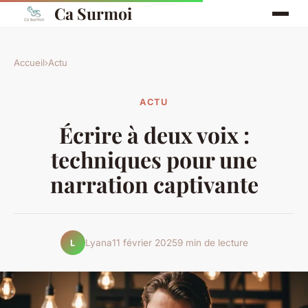
Ca Surmoi
Accueil
›
Actu
ACTU
Écrire à deux voix :
techniques pour une
narration captivante
Lyana
11 février 2025
9 min de lecture
L