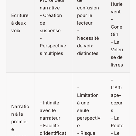
Profondeur
de
Hurle
narrative
confusion
vent
Écriture
- Création
pour le
-
à deux
de
lecteur
Gone
voix
suspense
-
Girl
-
Nécessité
-
La
Perspective
de voix
Voleu
s multiples
distinctes
se de
livres
-
-
L'Attr
Limitation
ape-
- Intimité
à une
cœur
Narratio
avec le
seule
s
n à la
narrateur
perspectiv
-
La
premièr
- Facilité
e
Route
e
d'identificat
- Risque
-
Le