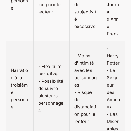
personn
ion pour le
de
Journ
e
lecteur
subjectivit
al
é
d'Ann
excessive
e
Frank
-
- Moins
Harry
d'intimité
Potter
- Flexibilité
Narratio
avec les
-
Le
narrative
n à la
personnag
Seign
- Possibilité
troisièm
es
eur
de suivre
e
- Risque
des
plusieurs
personn
de
Annea
personnage
e
distanciati
ux
s
on pour le
-
Les
lecteur
Misér
ables