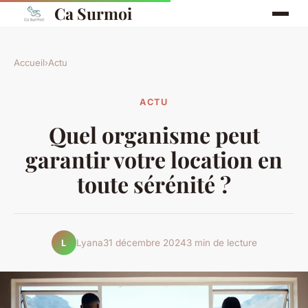
Ca Surmoi
Accueil
›
Actu
ACTU
Quel organisme peut
garantir votre location en
toute sérénité ?
Lyana
31 décembre 2024
3 min de lecture
L