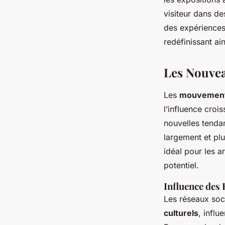
visiteur dans des
des expériences 
redéfinissant ai
Les Nouve
Les
mouvements
l’influence croi
nouvelles tendan
largement et pl
idéal pour les a
potentiel.
Influence des 
Les réseaux soc
culturels
, infl