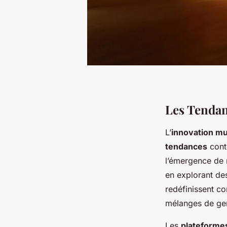
Les Tenda
L’
innovation mu
tendances
cont
l’émergence de n
en explorant des
redéfinissent c
mélanges de gen
Les
plateforme