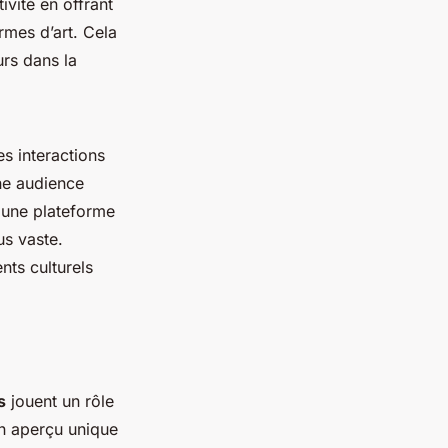
vité en offrant
rmes d’art. Cela
rs dans la
es interactions
une audience
s une plateforme
s vaste.
ts culturels
s
jouent un rôle
un aperçu unique