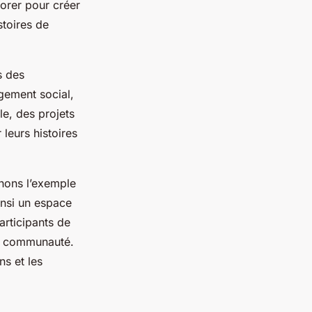
borer pour créer
stoires de
s des
gement social,
le, des projets
 leurs histoires
enons l’exemple
insi un espace
articipants de
eur communauté.
ns et les