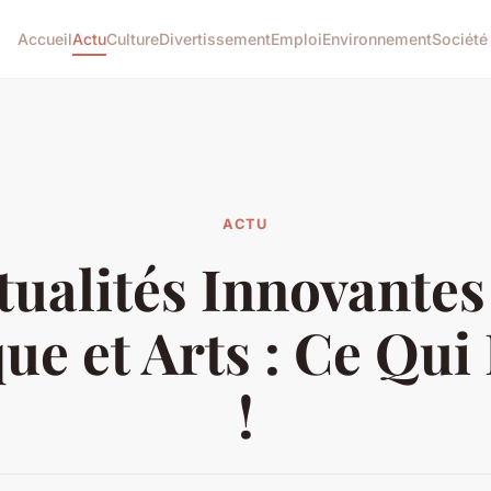
Accueil
Actu
Culture
Divertissement
Emploi
Environnement
Société
ACTU
tualités Innovantes
ue et Arts : Ce Qui
!