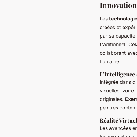
Innovation
Les
technologie
créées et expér
par sa capacité 
traditionnel. Ce
collaborant ave
humaine.
L’Intelligence 
Intégrée dans di
visuelles, voire
originales.
Exem
peintres contemp
Réalité Virtue
Les avancées e
les expositions 