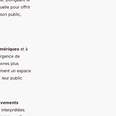
tuelle pour offrir
 son public,
umériques
et à
mergence de
uvres plus
lement un espace
 leur public
uvements
 interprétées.