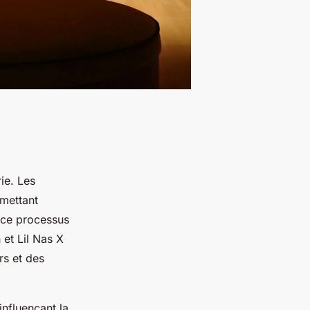
ie. Les
rmettant
s ce processus
 et Lil Nas X
rs et des
influençant la