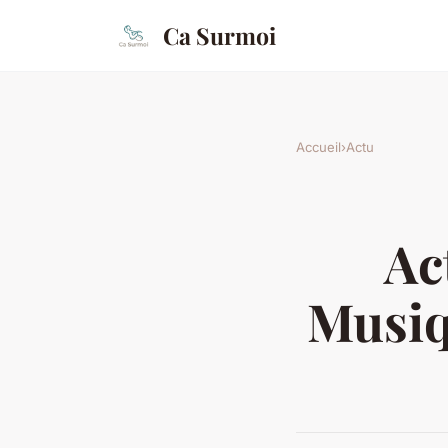
Ca Surmoi
Accueil
›
Actu
Ac
Musiq