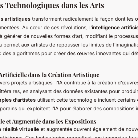
s Technologiques dans les Arts
s artistiques
transforment radicalement la façon dont les 
imentées. Au cœur de ces révolutions, l’
intelligence artifici
à générer de nouvelles formes d’art, modifiant le processus
la permet aux artistes de repousser les limites de l’imaginat
c des algorithmes pour créer des œuvres innovantes qui déf
Artificielle dans la Création Artistique
vers projets artistiques, l’IA contribue à la création d’œuvr
 littéraires, en analysant des données existantes pour produ
ples d’artistes
utilisant cette technologie incluent certains
orains qui exploitent l’IA pour élaborer des compositions i
lle et Augmentée dans les Expositions
n
réalité virtuelle
et augmentée ouvrent également de nouve
artistiques. Ces technologies permettent une immersion tota