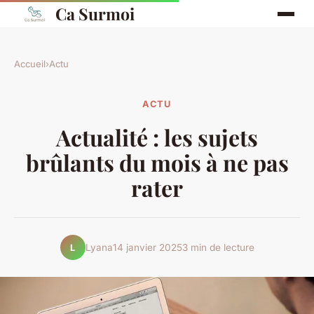
Ca Surmoi
Accueil
›
Actu
ACTU
Actualité : les sujets
brûlants du mois à ne pas
rater
Lyana
14 janvier 2025
3 min de lecture
L