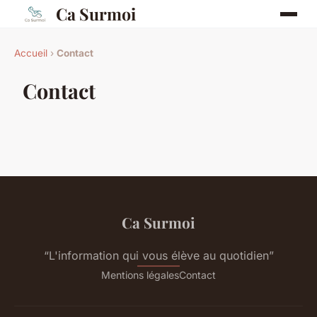
Ca Surmoi
Accueil
›
Contact
Contact
Ca Surmoi
“L'information qui vous élève au quotidien”
Mentions légales
Contact