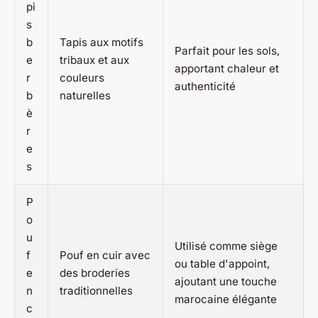
pi
s
b
Tapis aux motifs
Parfait pour les sols,
e
tribaux et aux
apportant chaleur et
r
couleurs
authenticité
b
naturelles
è
r
e
s
P
o
u
Utilisé comme siège
f
Pouf en cuir avec
ou table d'appoint,
e
des broderies
ajoutant une touche
n
traditionnelles
marocaine élégante
c