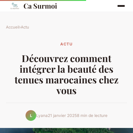
Ca Surmoi
Accueil
›
Actu
ACTU
Découvrez comment
intégrer la beauté des
tenues marocaines chez
vous
Lyana
21 janvier 2025
8 min de lecture
L