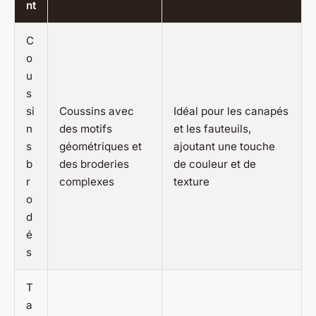
nt
C
o
u
s
si
Coussins avec
Idéal pour les canapés
n
des motifs
et les fauteuils,
s
géométriques et
ajoutant une touche
b
des broderies
de couleur et de
r
complexes
texture
o
d
é
s
T
a