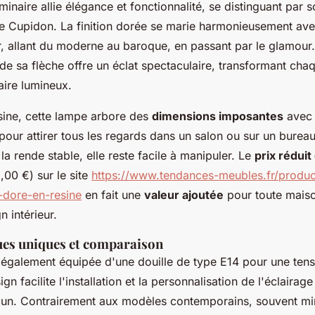
minaire allie élégance et fonctionnalité, se distinguant par 
de Cupidon. La finition dorée se marie harmonieusement a
ur, allant du moderne au baroque, en passant par le glamour
de sa flèche offre un éclat spectaculaire, transformant cha
aire lumineux.
sine, cette lampe arbore des
dimensions imposantes
avec 
pour attirer tous les regards dans un salon ou sur un burea
la rende stable, elle reste facile à manipuler. Le
prix réduit
5,00 €) sur le site
https://www.tendances-meubles.fr/produ
-dore-en-resine
en fait une
valeur ajoutée
pour toute maiso
n intérieur.
ues uniques et comparaison
 également équipée d'une douille de type E14 pour une tens
gn facilite l'installation et la personnalisation de l'éclairag
un. Contrairement aux modèles contemporains, souvent min