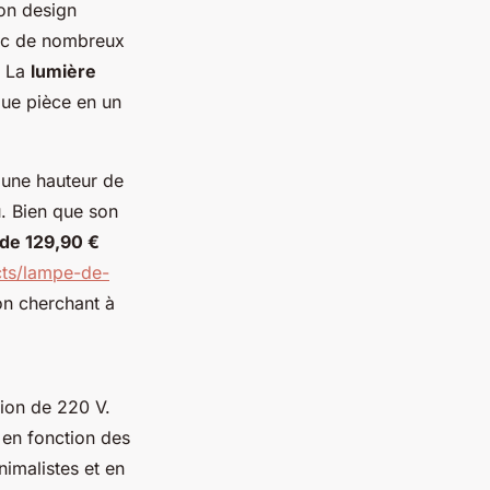
son design
vec de nombreux
. La
lumière
que pièce en un
une hauteur de
u. Bien que son
 de 129,90 €
cts/lampe-de-
n cherchant à
ion de 220 V.
e en fonction des
imalistes et en