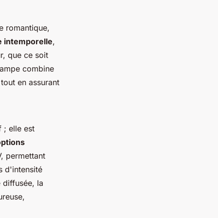
ue romantique,
 intemporelle
,
r, que ce soit
e lampe combine
s tout en assurant
; elle est
options
V, permettant
 d'intensité
 diffusée, la
ureuse,