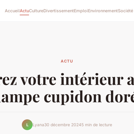
Accueil
Actu
Culture
Divertissement
Emploi
Environnement
Société
ACTU
rez votre intérieur a
lampe cupidon dor
Lyana
30 décembre 2024
5 min de lecture
L