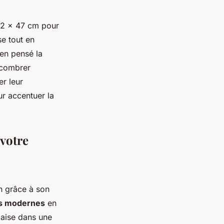
22 x 47 cm pour
e tout en
ien pensé la
ncombrer
er leur
ur accentuer la
votre
on grâce à son
rs modernes
en
'aise dans une