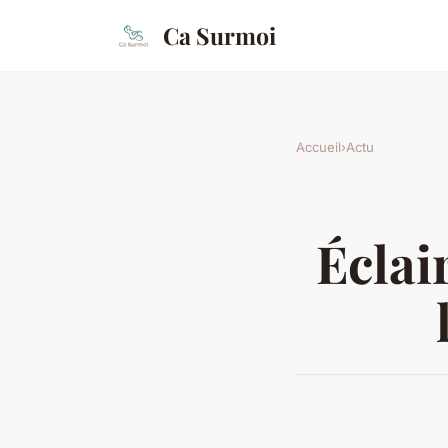
Ca Surmoi
Accueil
›
Actu
Éclai