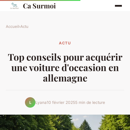
Ca Surmoi
Accueil
›
Actu
ACTU
Top conseils pour acquérir
une voiture d'occasion en
allemagne
Lyana
10 février 2025
5 min de lecture
L