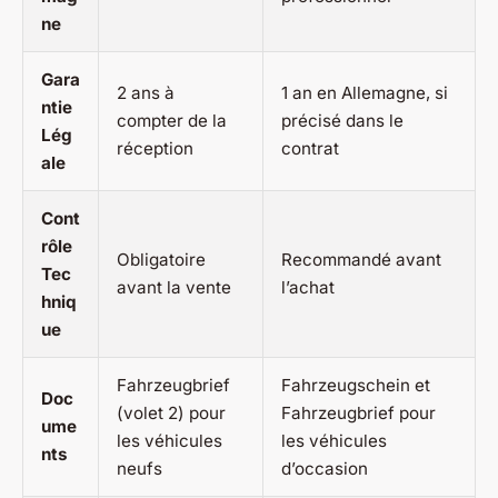
ne
Gara
2 ans à
1 an en Allemagne, si
ntie
compter de la
précisé dans le
Lég
réception
contrat
ale
Cont
rôle
Obligatoire
Recommandé avant
Tec
avant la vente
l’achat
hniq
ue
Fahrzeugbrief
Fahrzeugschein
et
Doc
(volet 2) pour
Fahrzeugbrief
pour
ume
les véhicules
les véhicules
nts
neufs
d’occasion