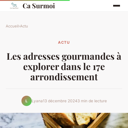
Ca Surmoi
Accueil
›
Actu
ACTU
Les adresses gourmandes à
explorer dans le 17e
arrondissement
Lyana
13 décembre 2024
3 min de lecture
L