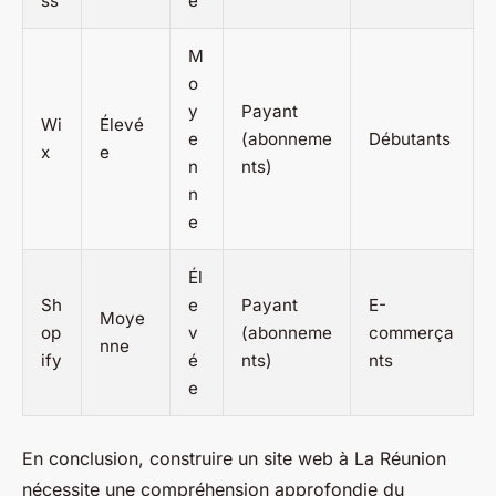
ss
e
M
o
y
Payant
Wi
Élevé
e
(abonneme
Débutants
x
e
n
nts)
n
e
Él
Sh
e
Payant
E-
Moye
op
v
(abonneme
commerça
nne
ify
é
nts)
nts
e
En conclusion, construire un site web à La Réunion
nécessite une compréhension approfondie du