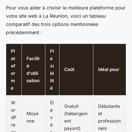
Pour vous aider à choisir la meilleure plateforme pour
votre site web à La Réunion, voici un tableau
comparatif des trois options mentionnées
précédemment :
Pl
Fl
at
Facilit
e
ef
é
xi
Coût
Idéal pour
or
d'utili
bi
m
sation
lit
e
é
W
Él
Gratuit
Débutants
or
e
Moye
(hébergem
et
dP
v
nne
ent
profession
re
é
payant)
nels