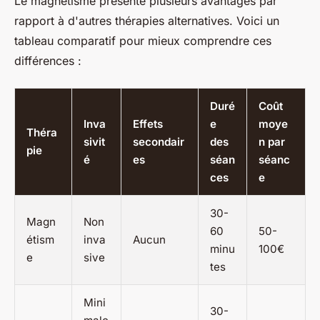
Le magnétisme présente plusieurs avantages par
rapport à d'autres thérapies alternatives. Voici un
tableau comparatif pour mieux comprendre ces
différences :
Duré
Coût
Inva
Effets
e
moye
Théra
sivit
secondair
des
n par
pie
é
es
séan
séanc
ces
e
30-
Magn
Non
60
50-
étism
inva
Aucun
minu
100€
e
sive
tes
Mini
30-