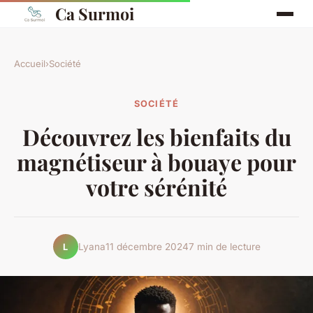
Ca Surmoi
Accueil
›
Société
SOCIÉTÉ
Découvrez les bienfaits du
magnétiseur à bouaye pour
votre sérénité
Lyana
11 décembre 2024
7 min de lecture
L