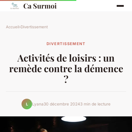
Ca Surmoi
Accueil
›
Divertissement
DIVERTISSEMENT
Activités de loisirs : un
remède contre la démence
?
Lyana
30 décembre 2024
3 min de lecture
L