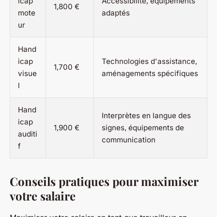
icap
Accessibilité, équipements
1,800 €
mote
adaptés
ur
Hand
icap
Technologies d'assistance,
1,700 €
visue
aménagements spécifiques
l
Hand
Interprètes en langue des
icap
1,900 €
signes, équipements de
auditi
communication
f
Conseils pratiques pour maximiser
votre salaire