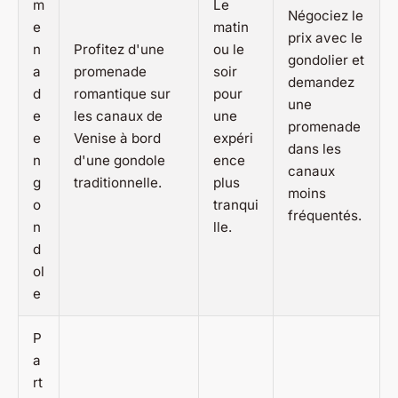
m
Le
Négociez le
e
matin
prix avec le
n
Profitez d'une
ou le
gondolier et
a
promenade
soir
demandez
d
romantique sur
pour
une
e
les canaux de
une
promenade
e
Venise à bord
expéri
dans les
n
d'une gondole
ence
canaux
g
traditionnelle.
plus
moins
o
tranqui
fréquentés.
n
lle.
d
ol
e
P
a
rt