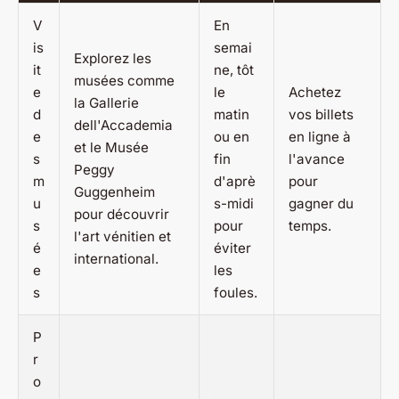
V
En
is
semai
Explorez les
it
ne, tôt
musées comme
e
le
Achetez
la Gallerie
d
matin
vos billets
dell'Accademia
e
ou en
en ligne à
et le Musée
s
fin
l'avance
Peggy
m
d'aprè
pour
Guggenheim
u
s-midi
gagner du
pour découvrir
s
pour
temps.
l'art vénitien et
é
éviter
international.
e
les
s
foules.
P
r
o