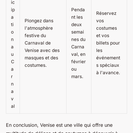
ic
ip
Penda
Réservez
a
nt les
Plongez dans
vos
ti
deux
l'atmosphère
costumes
o
semai
festive du
et vos
n
nes du
Carnaval de
billets pour
a
Carna
Venise avec des
les
u
val, en
masques et des
événement
C
février
costumes.
s spéciaux
a
ou
à l'avance.
r
mars.
n
a
v
al
En conclusion, Venise est une ville qui offre une