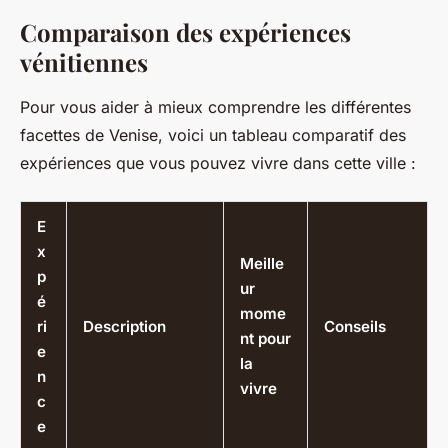
Comparaison des expériences
vénitiennes
Pour vous aider à mieux comprendre les différentes
facettes de Venise, voici un tableau comparatif des
expériences que vous pouvez vivre dans cette ville :
E
x
Meille
p
ur
é
mome
ri
Description
Conseils
nt pour
e
la
n
vivre
c
e